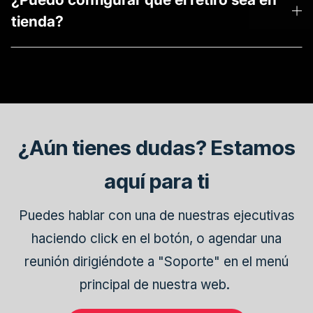
facturas), revisando su número y URL para
tienda?
cuadrar tus ventas. En cada boleta que genere
Configurar retiro en tienda o también ofrecer
BSale, podrás revisar el número de pedido de
productos de las otras sucursales con
Shopify y el nombre del cliente. Y si además
despacho a domicilio.
cuentas con Multivende – sistema que
posiciona tus productos en distintos
marketplaces -, podrás saber dónde se generó
¿Aún tienes dudas? Estamos
el pedido.
aquí para ti
Puedes hablar con una de nuestras ejecutivas
haciendo click en el botón, o agendar una
reunión dirigiéndote a "Soporte" en el menú
principal de nuestra web.