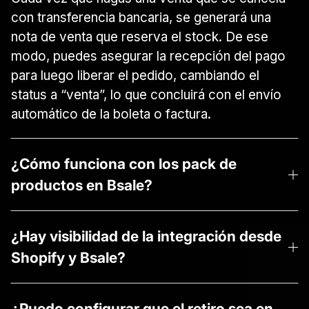
con transferencia bancaria, se generará una
nota de venta que reserva el stock. De ese
modo, puedes asegurar la recepción del pago
para luego liberar el pedido, cambiando el
status a “venta”, lo que concluirá con el envío
automático de la boleta o factura.
¿Cómo funciona con los pack de
productos en Bsale?
Cada vez que armes un pack en BSale, se
generará un SKU único en Shopify y tomará el
¿Hay visibilidad de la integración desde
inventario más bajo de uno de los productos
Shopify y Bsale?
que lo componen como el stock del código.
En Shopify puedes visualizar todos tus pedidos
y documentos tributarios generados (boletas o
¿Puedo configurar que el retiro sea en